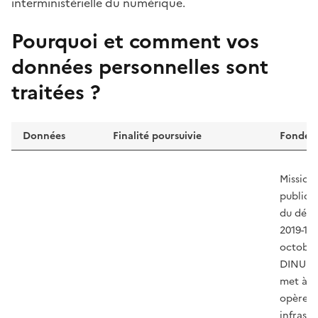
interministérielle du numérique.
Pourquoi et comment vos
données personnelles sont
traitées ?
Données
Finalité poursuivie
Fondeme
Données personnelles utilisées par la pl
Mission 
public (
du décr
2019-10
octobre
DINUM
met à d
opère d
infrastr