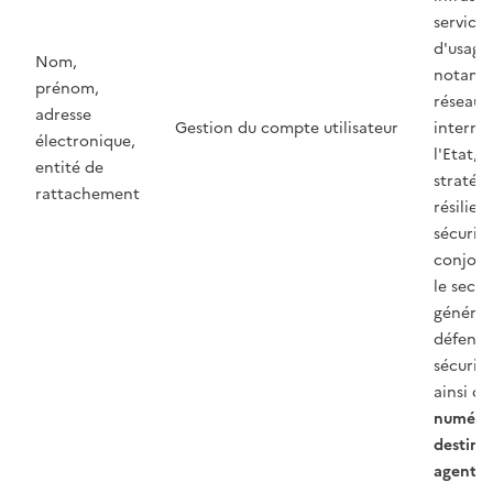
service
d'usage
Nom,
notamm
prénom,
réseau
adresse
Gestion du compte utilisateur
intermin
électronique,
l'Etat, 
entité de
stratégi
rattachement
résilien
sécurité
conjoin
le secré
général
défense 
sécurité
ainsi q
numériq
destina
agents 